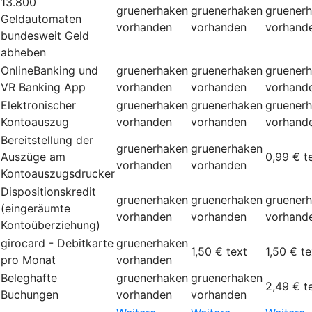
13.800
gruenerhaken
gruenerhaken
gruener
Geldautomaten
vorhanden
vorhanden
vorhand
bundesweit Geld
abheben
OnlineBanking und
gruenerhaken
gruenerhaken
gruener
VR Banking App
vorhanden
vorhanden
vorhand
Elektronischer
gruenerhaken
gruenerhaken
gruener
Kontoauszug
vorhanden
vorhanden
vorhand
Bereitstellung der
gruenerhaken
gruenerhaken
Auszüge am
0,99 €
t
vorhanden
vorhanden
Kontoauszugsdrucker
Dispositionskredit
gruenerhaken
gruenerhaken
gruener
(eingeräumte
vorhanden
vorhanden
vorhand
Kontoüberziehung)
girocard - Debitkarte
gruenerhaken
1,50 €
text
1,50 €
te
pro Monat
vorhanden
Beleghafte
gruenerhaken
gruenerhaken
2,49 €
t
Buchungen
vorhanden
vorhanden