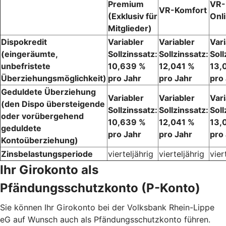
Premium
VR-
VR-Komfort
(Exklusiv für
Onl
Mitglieder)
Dispokredit
Variabler
Variabler
Vari
(eingeräumte,
Sollzinssatz:
Sollzinssatz:
Soll
unbefristete
10,639 %
12,041 %
13,
Überziehungsmöglichkeit)
pro Jahr
pro Jahr
pro
Geduldete Überziehung
Variabler
Variabler
Vari
(den Dispo übersteigende
Sollzinssatz:
Sollzinssatz:
Soll
oder vorübergehend
10,639 %
12,041 %
13,
geduldete
pro Jahr
pro Jahr
pro
Kontoüberziehung)
Zinsbelastungsperiode
vierteljährig
vierteljährig
vier
Ihr Girokonto als
Pfändungsschutzkonto (P-Konto)
Sie können Ihr Girokonto bei der Volksbank Rhein-Lippe
eG auf Wunsch auch als Pfändungsschutzkonto führen.