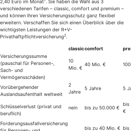
1
2,40 Euro im Monat
. Sie haben die Wahl aus 3
verschiedenen Tarifen – classic, comfort und premium –
und können Ihren Versicherungsschutz ganz flexibel
erweitern. Verschaffen Sie sich einen Überblick über die
wichtigsten Leistungen der R+V-
2
Privathaftpflichtversicherung
.
classic
comfort
pr
Versicherungssumme
10
(pauschal für Personen-,
40 Mio. €
100
Mio. €
Sach- und
Vermögensschäden)
2
Vorübergehender
5 Jahre
5 J
Jahre
Auslandsaufenthalt weltweit
bis
Schlüsselverlust (privat und
nein
bis zu 50.000 €
€
beruflich)
Forderungsausfallversicherung
bis zu 40 Mio. €
bis
für Personen- und