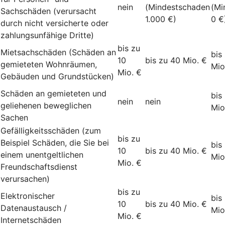
nein
(Mindestschaden
(Mi
Sachschäden (verursacht
1.000 €)
0 €
durch nicht versicherte oder
zahlungsunfähige Dritte)
bis zu
Mietsachschäden (Schäden an
bis
10
bis zu 40 Mio. €
gemieteten Wohnräumen,
Mio
Mio. €
Gebäuden und Grundstücken)
Schäden an gemieteten und
bis
nein
nein
geliehenen beweglichen
Mio
Sachen
Gefälligkeitsschäden (zum
bis zu
Beispiel Schäden, die Sie bei
bis
10
bis zu 40 Mio. €
einem unentgeltlichen
Mio
Mio. €
Freundschaftsdienst
verursachen)
bis zu
Elektronischer
bis
10
bis zu 40 Mio. €
Datenaustausch /
Mio
Mio. €
Internetschäden