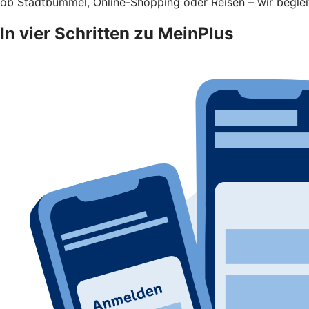
ob Stadtbummel, Online-Shopping oder Reisen – wir begleit
In vier Schritten zu MeinPlus