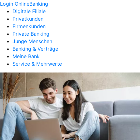
Login OnlineBanking
Digitale Filiale
Privatkunden
Firmenkunden
Private Banking
Junge Menschen
Banking & Verträge
Meine Bank
Service & Mehrwerte