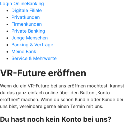
Login OnlineBanking
Digitale Filiale
Privatkunden
Firmenkunden
Private Banking
Junge Menschen
Banking & Verträge
Meine Bank
Service & Mehrwerte
VR-Future eröffnen
Wenn du ein VR-Future bei uns eröffnen möchtest, kannst
du das ganz einfach online über den Button „Konto
eröffnen“ machen. Wenn du schon Kundin oder Kunde bei
uns bist, vereinbare gerne einen Termin mit uns.
Du hast noch kein Konto bei uns?