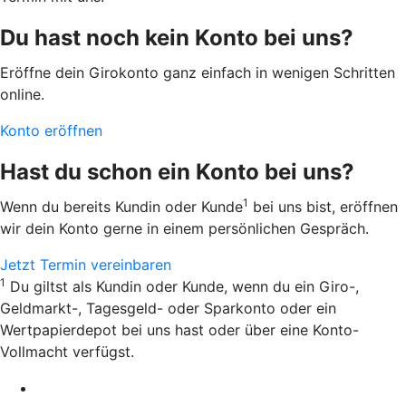
Du hast noch kein Konto bei uns?
Eröffne dein Girokonto ganz einfach in wenigen Schritten
online.
Konto eröffnen
Hast du schon ein Konto bei uns?
1
Wenn du bereits Kundin oder Kunde
bei uns bist, eröffnen
wir dein Konto gerne in einem persönlichen Gespräch.
Jetzt Termin vereinbaren
1
Du giltst als Kundin oder Kunde, wenn du ein Giro-,
Geldmarkt-, Tagesgeld- oder Sparkonto oder ein
Wertpapierdepot bei uns hast oder über eine Konto-
Vollmacht verfügst.