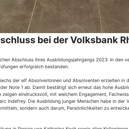
schluss bei der Volksbank R
eichen Abschluss ihres Ausbildungsjahrgangs 2023: In den
üfungen erfolgreich bestanden.
echs der elf Absolventinnen und Absolventen erzielten in d
der Note 1 ab. Damit bestätigt sich erneut das hohe Ausbi
se zeigen eindrucksvoll, mit welchem Engagement, Fachwiss
arc Indefrey. Die Ausbildung junger Menschen habe in der 
rmitteln, sondern auch darum, Persönlichkeiten zu entwick
itung in Person von Katharina Koch sowie allen Kolleginnen