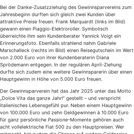
Bei der Danke-Zusatzziehung des Gewinnsparvereins zum
Jahresbeginn durften sich gleich zwei Kunden über
attraktive Preise freuen. Frank Marquardt (links im Bild)
gewann einen Piaggio-Elektroroller. Symbolisch
überreichte ihm sein Kundenberater Yannick Voigt ein
Erinnerungsfoto. Ebenfalls strahlend nahm Gabriele
Marschalleck (rechts im Bild) einen Reisegutschein im Wert
von 2.000 Euro von ihrer Kundenberaterin Diana
Sprödemann entgegen. In der regulären April-Ziehung
durfte sich zudem eine weitere Gewinnsparerin über einen
Hauptgewinn in Höhe von 5.000 Euro freuen.
Der Gewinnsparverein hat das Jahr 2025 unter das Motto
„Dolce Vita das ganze Jahr!“ gestellt – und verspricht
italienisches Lebensgefühl pur. Neben einem Hauptgewinn
von 100.000 Euro und zehn Geldgewinnen à 10.000 Euro
für ganz persönliche
Passione
-Momente gehören auch
acht vollelektrische Fiat 500 zu den Hauptpreisen. Wer
mitmacht, hat zudem die Chance auf weitere Geldpreise