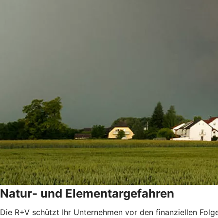
Natur- und Elementargefahren
Die R+V schützt Ihr Unternehmen vor den finanziellen Folg